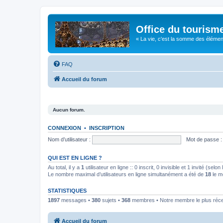
Office du tourism
« La vie, c'est la somme des éléments 
FAQ
Accueil du forum
Aucun forum.
CONNEXION
•
INSCRIPTION
Nom d’utilisateur :
Mot de passe :
QUI EST EN LIGNE ?
Au total, il y a
1
utilisateur en ligne :: 0 inscrit, 0 invisible et 1 invité (se
Le nombre maximal d’utilisateurs en ligne simultanément a été de
18
le m
STATISTIQUES
1897
messages •
380
sujets •
368
membres • Notre membre le plus réc
Accueil du forum