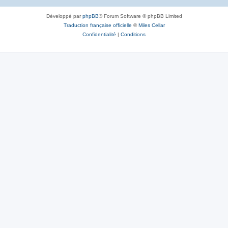
Développé par
phpBB
® Forum Software © phpBB Limited
Traduction française officielle
©
Miles Cellar
Confidentialité
|
Conditions