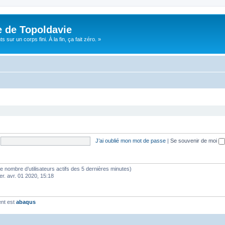
e de Topoldavie
sur un corps fini. À la fin, ça fait zéro. »
J’ai oublié mon mot de passe
|
Se souvenir de moi
lon le nombre d’utilisateurs actifs des 5 dernières minutes)
er. avr. 01 2020, 15:18
ent est
abaqus