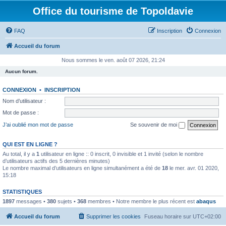
Office du tourisme de Topoldavie
FAQ
Inscription
Connexion
Accueil du forum
Nous sommes le ven. août 07 2026, 21:24
Aucun forum.
CONNEXION
•
INSCRIPTION
Nom d’utilisateur :
Mot de passe :
J’ai oublié mon mot de passe
Se souvenir de moi
QUI EST EN LIGNE ?
Au total, il y a
1
utilisateur en ligne :: 0 inscrit, 0 invisible et 1 invité (selon le nombre
d’utilisateurs actifs des 5 dernières minutes)
Le nombre maximal d’utilisateurs en ligne simultanément a été de
18
le mer. avr. 01 2020,
15:18
STATISTIQUES
1897
messages •
380
sujets •
368
membres • Notre membre le plus récent est
abaqus
Accueil du forum
Supprimer les cookies
Fuseau horaire sur
UTC+02:00