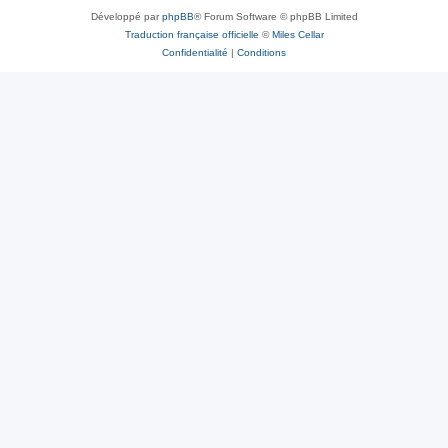
Développé par
phpBB
® Forum Software © phpBB Limited
Traduction française officielle
©
Miles Cellar
Confidentialité
|
Conditions