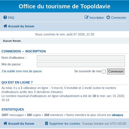
Office du tourisme de Topoldavie
FAQ
Inscription
Connexion
Accueil du forum
Nous sommes le ven. août 07 2026, 21:35
Aucun forum.
CONNEXION
•
INSCRIPTION
Nom d’utilisateur :
Mot de passe :
J’ai oublié mon mot de passe
Se souvenir de moi
QUI EST EN LIGNE ?
Au total, il y a
1
utilisateur en ligne :: 0 inscrit, 0 invisible et 1 invité (selon le nombre
d’utilisateurs actifs des 5 dernières minutes)
Le nombre maximal d’utilisateurs en ligne simultanément a été de
18
le mer. avr. 01 2020,
15:18
STATISTIQUES
1897
messages •
380
sujets •
368
membres • Notre membre le plus récent est
abaqus
Accueil du forum
Supprimer les cookies
Fuseau horaire sur
UTC+02:00