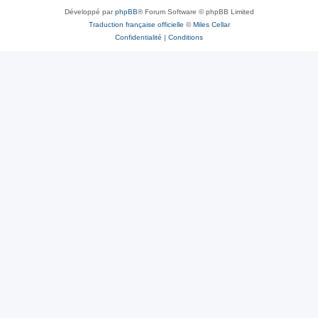
Développé par
phpBB
® Forum Software © phpBB Limited
Traduction française officielle
©
Miles Cellar
Confidentialité
|
Conditions