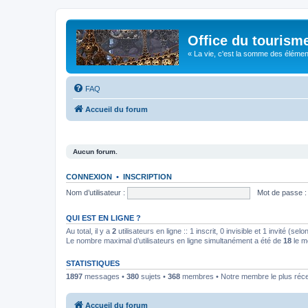
Office du tourism
« La vie, c'est la somme des éléments 
FAQ
Accueil du forum
Aucun forum.
CONNEXION
•
INSCRIPTION
Nom d’utilisateur :
Mot de passe :
QUI EST EN LIGNE ?
Au total, il y a
2
utilisateurs en ligne :: 1 inscrit, 0 invisible et 1 invité (s
Le nombre maximal d’utilisateurs en ligne simultanément a été de
18
le m
STATISTIQUES
1897
messages •
380
sujets •
368
membres • Notre membre le plus réc
Accueil du forum