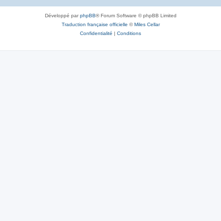
Développé par
phpBB
® Forum Software © phpBB Limited
Traduction française officielle
©
Miles Cellar
Confidentialité
|
Conditions