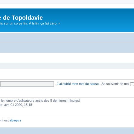
e de Topoldavie
sur un corps fini. À la fin, ça fait zéro. »
J’ai oublié mon mot de passe
|
Se souvenir de moi
elon le nombre d’utilisateurs actifs des 5 dernières minutes)
er. avr. 01 2020, 15:18
ent est
abaqus