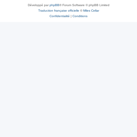
Développé par
phpBB
® Forum Software © phpBB Limited
Traduction française officielle
©
Miles Cellar
Confidentialité
|
Conditions