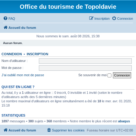
Office du tourisme de Topoldavie
FAQ
Inscription
Connexion
Accueil du forum
Nous sommes le sam. août 08 2026, 15:38
Aucun forum.
CONNEXION
•
INSCRIPTION
Nom d’utilisateur :
Mot de passe :
J’ai oublié mon mot de passe
Se souvenir de moi
QUI EST EN LIGNE ?
Au total, il y a
1
utilisateur en ligne :: 0 inscrit, 0 invisible et 1 invité (selon le nombre
d’utilisateurs actifs des 5 dernières minutes)
Le nombre maximal d’utilisateurs en ligne simultanément a été de
18
le mer. avr. 01 2020,
15:18
STATISTIQUES
1897
messages •
380
sujets •
368
membres • Notre membre le plus récent est
abaqus
Accueil du forum
Supprimer les cookies
Fuseau horaire sur
UTC+02:00