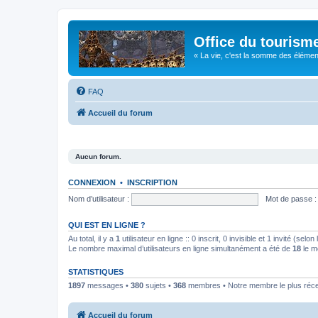
Office du tourism
« La vie, c'est la somme des éléments 
FAQ
Accueil du forum
Aucun forum.
CONNEXION
•
INSCRIPTION
Nom d’utilisateur :
Mot de passe :
QUI EST EN LIGNE ?
Au total, il y a
1
utilisateur en ligne :: 0 inscrit, 0 invisible et 1 invité (se
Le nombre maximal d’utilisateurs en ligne simultanément a été de
18
le m
STATISTIQUES
1897
messages •
380
sujets •
368
membres • Notre membre le plus réc
Accueil du forum