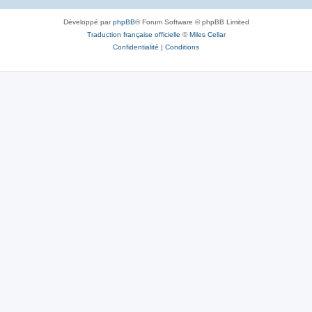
Développé par
phpBB
® Forum Software © phpBB Limited
Traduction française officielle
©
Miles Cellar
Confidentialité
|
Conditions