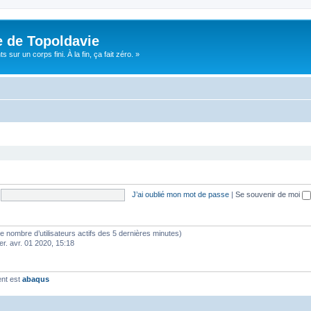
e de Topoldavie
sur un corps fini. À la fin, ça fait zéro. »
J’ai oublié mon mot de passe
|
Se souvenir de moi
lon le nombre d’utilisateurs actifs des 5 dernières minutes)
er. avr. 01 2020, 15:18
ent est
abaqus