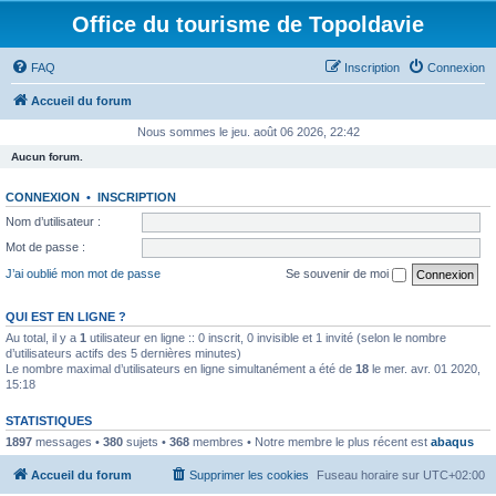
Office du tourisme de Topoldavie
FAQ
Inscription
Connexion
Accueil du forum
Nous sommes le jeu. août 06 2026, 22:42
Aucun forum.
CONNEXION
•
INSCRIPTION
Nom d’utilisateur :
Mot de passe :
J’ai oublié mon mot de passe
Se souvenir de moi
QUI EST EN LIGNE ?
Au total, il y a
1
utilisateur en ligne :: 0 inscrit, 0 invisible et 1 invité (selon le nombre
d’utilisateurs actifs des 5 dernières minutes)
Le nombre maximal d’utilisateurs en ligne simultanément a été de
18
le mer. avr. 01 2020,
15:18
STATISTIQUES
1897
messages •
380
sujets •
368
membres • Notre membre le plus récent est
abaqus
Accueil du forum
Supprimer les cookies
Fuseau horaire sur
UTC+02:00