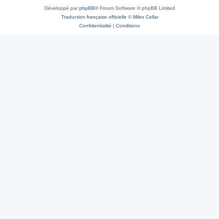
Développé par
phpBB
® Forum Software © phpBB Limited
Traduction française officielle
©
Miles Cellar
Confidentialité
|
Conditions