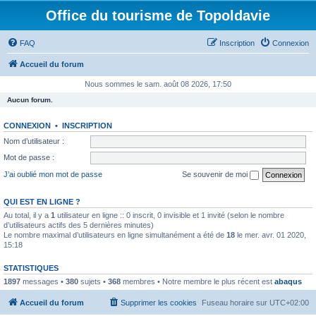
Office du tourisme de Topoldavie
FAQ
Inscription
Connexion
Accueil du forum
Nous sommes le sam. août 08 2026, 17:50
Aucun forum.
CONNEXION
•
INSCRIPTION
Nom d’utilisateur :
Mot de passe :
J’ai oublié mon mot de passe
Se souvenir de moi
QUI EST EN LIGNE ?
Au total, il y a
1
utilisateur en ligne :: 0 inscrit, 0 invisible et 1 invité (selon le nombre
d’utilisateurs actifs des 5 dernières minutes)
Le nombre maximal d’utilisateurs en ligne simultanément a été de
18
le mer. avr. 01 2020,
15:18
STATISTIQUES
1897
messages •
380
sujets •
368
membres • Notre membre le plus récent est
abaqus
Accueil du forum
Supprimer les cookies
Fuseau horaire sur
UTC+02:00