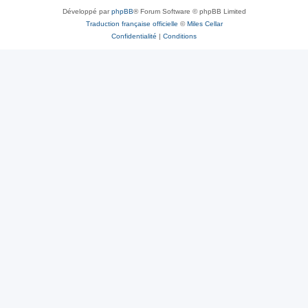
Développé par
phpBB
® Forum Software © phpBB Limited
Traduction française officielle
©
Miles Cellar
Confidentialité
|
Conditions