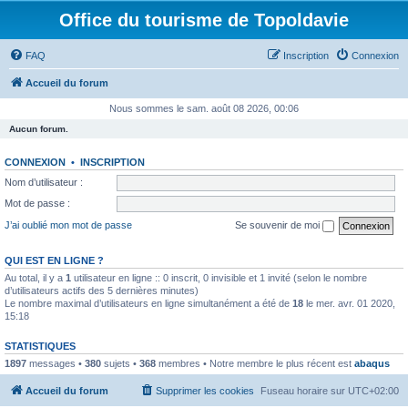
Office du tourisme de Topoldavie
FAQ
Inscription
Connexion
Accueil du forum
Nous sommes le sam. août 08 2026, 00:06
Aucun forum.
CONNEXION
•
INSCRIPTION
Nom d’utilisateur :
Mot de passe :
J’ai oublié mon mot de passe
Se souvenir de moi
QUI EST EN LIGNE ?
Au total, il y a
1
utilisateur en ligne :: 0 inscrit, 0 invisible et 1 invité (selon le nombre
d’utilisateurs actifs des 5 dernières minutes)
Le nombre maximal d’utilisateurs en ligne simultanément a été de
18
le mer. avr. 01 2020,
15:18
STATISTIQUES
1897
messages •
380
sujets •
368
membres • Notre membre le plus récent est
abaqus
Accueil du forum
Supprimer les cookies
Fuseau horaire sur
UTC+02:00