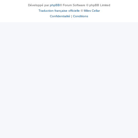
Développé par
phpBB
® Forum Software © phpBB Limited
Traduction française officielle
©
Miles Cellar
Confidentialité
|
Conditions