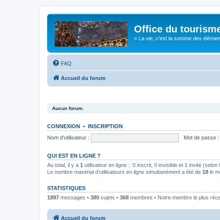
Office du tourism
« La vie, c'est la somme des éléments 
FAQ
Accueil du forum
Aucun forum.
CONNEXION
•
INSCRIPTION
Nom d’utilisateur :
Mot de passe :
QUI EST EN LIGNE ?
Au total, il y a
1
utilisateur en ligne :: 0 inscrit, 0 invisible et 1 invité (se
Le nombre maximal d’utilisateurs en ligne simultanément a été de
18
le m
STATISTIQUES
1897
messages •
380
sujets •
368
membres • Notre membre le plus réc
Accueil du forum