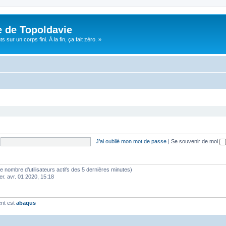
e de Topoldavie
sur un corps fini. À la fin, ça fait zéro. »
J’ai oublié mon mot de passe
|
Se souvenir de moi
lon le nombre d’utilisateurs actifs des 5 dernières minutes)
er. avr. 01 2020, 15:18
ent est
abaqus