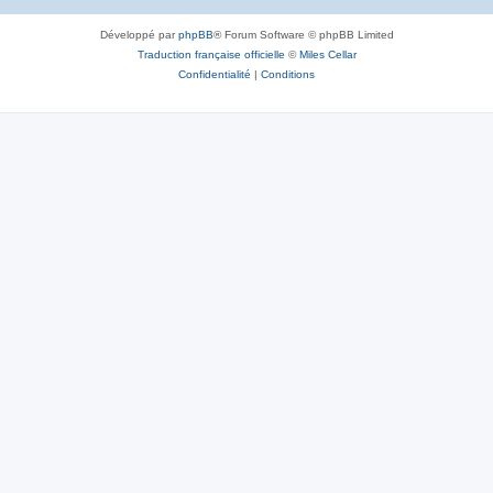
Développé par
phpBB
® Forum Software © phpBB Limited
Traduction française officielle
©
Miles Cellar
Confidentialité
|
Conditions