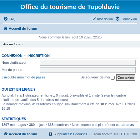
Office du tourisme de Topoldavie
FAQ
Inscription
Connexion
Accueil du forum
Nous sommes le lun. août 10 2026, 22:26
Aucun forum.
CONNEXION
•
INSCRIPTION
Nom d’utilisateur :
Mot de passe :
J’ai oublié mon mot de passe
Se souvenir de moi
QUI EST EN LIGNE ?
Au total, il y a
1
utilisateur en ligne :: 0 inscrit, 0 invisible et 1 invité (selon le nombre
d’utilisateurs actifs des 5 dernières minutes)
Le nombre maximal d’utilisateurs en ligne simultanément a été de
18
le mer. avr. 01 2020,
15:18
STATISTIQUES
1897
messages •
380
sujets •
368
membres • Notre membre le plus récent est
abaqus
Accueil du forum
Supprimer les cookies
Fuseau horaire sur
UTC+02:00