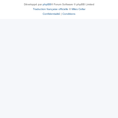
Développé par
phpBB
® Forum Software © phpBB Limited
Traduction française officielle
©
Miles Cellar
Confidentialité
|
Conditions