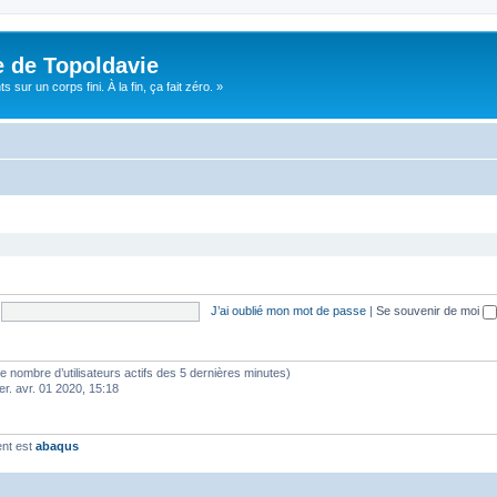
e de Topoldavie
sur un corps fini. À la fin, ça fait zéro. »
J’ai oublié mon mot de passe
|
Se souvenir de moi
lon le nombre d’utilisateurs actifs des 5 dernières minutes)
er. avr. 01 2020, 15:18
ent est
abaqus