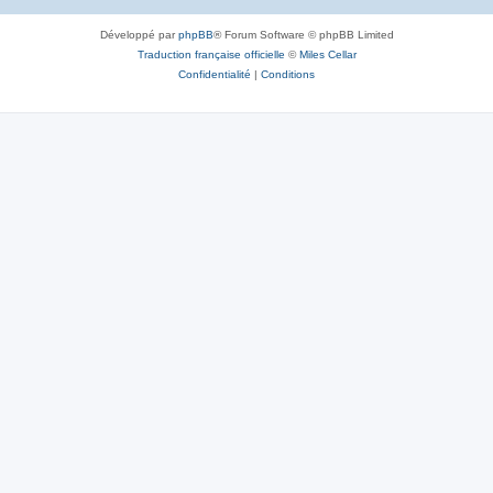
Développé par
phpBB
® Forum Software © phpBB Limited
Traduction française officielle
©
Miles Cellar
Confidentialité
|
Conditions