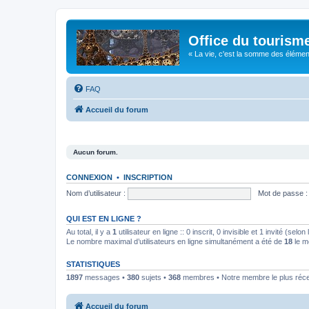
Office du tourism
« La vie, c'est la somme des éléments 
FAQ
Accueil du forum
Aucun forum.
CONNEXION
•
INSCRIPTION
Nom d’utilisateur :
Mot de passe :
QUI EST EN LIGNE ?
Au total, il y a
1
utilisateur en ligne :: 0 inscrit, 0 invisible et 1 invité (se
Le nombre maximal d’utilisateurs en ligne simultanément a été de
18
le m
STATISTIQUES
1897
messages •
380
sujets •
368
membres • Notre membre le plus réc
Accueil du forum