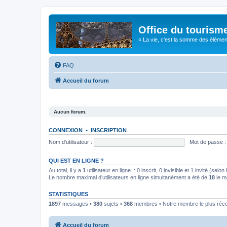
Office du tourism
« La vie, c'est la somme des éléments 
FAQ
Accueil du forum
Aucun forum.
CONNEXION
•
INSCRIPTION
Nom d’utilisateur :
Mot de passe :
QUI EST EN LIGNE ?
Au total, il y a
1
utilisateur en ligne :: 0 inscrit, 0 invisible et 1 invité (se
Le nombre maximal d’utilisateurs en ligne simultanément a été de
18
le m
STATISTIQUES
1897
messages •
380
sujets •
368
membres • Notre membre le plus réc
Accueil du forum