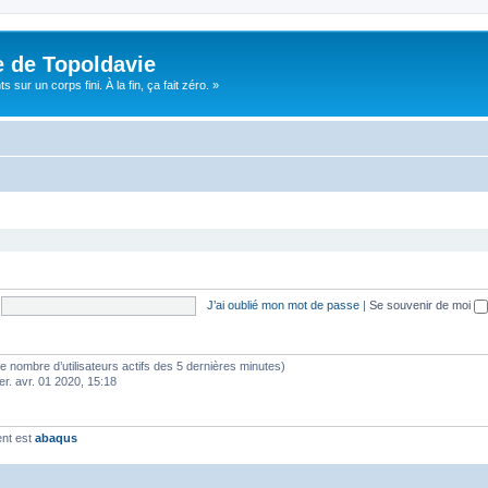
e de Topoldavie
sur un corps fini. À la fin, ça fait zéro. »
J’ai oublié mon mot de passe
|
Se souvenir de moi
lon le nombre d’utilisateurs actifs des 5 dernières minutes)
er. avr. 01 2020, 15:18
ent est
abaqus