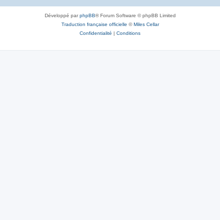
Développé par
phpBB
® Forum Software © phpBB Limited
Traduction française officielle
©
Miles Cellar
Confidentialité
|
Conditions