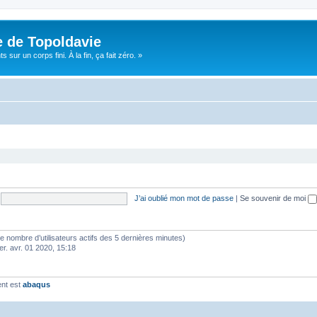
e de Topoldavie
sur un corps fini. À la fin, ça fait zéro. »
J’ai oublié mon mot de passe
|
Se souvenir de moi
lon le nombre d’utilisateurs actifs des 5 dernières minutes)
er. avr. 01 2020, 15:18
ent est
abaqus