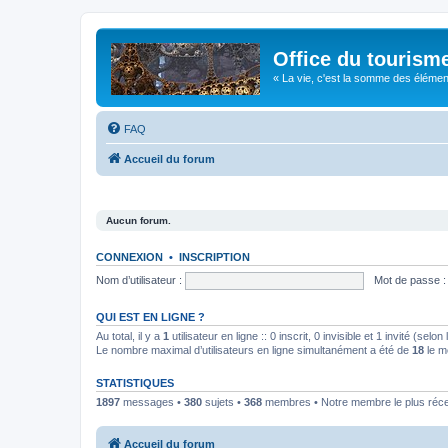
Office du tourism
« La vie, c'est la somme des éléments 
FAQ
Accueil du forum
Aucun forum.
CONNEXION
•
INSCRIPTION
Nom d’utilisateur :
Mot de passe :
QUI EST EN LIGNE ?
Au total, il y a
1
utilisateur en ligne :: 0 inscrit, 0 invisible et 1 invité (se
Le nombre maximal d’utilisateurs en ligne simultanément a été de
18
le m
STATISTIQUES
1897
messages •
380
sujets •
368
membres • Notre membre le plus réc
Accueil du forum