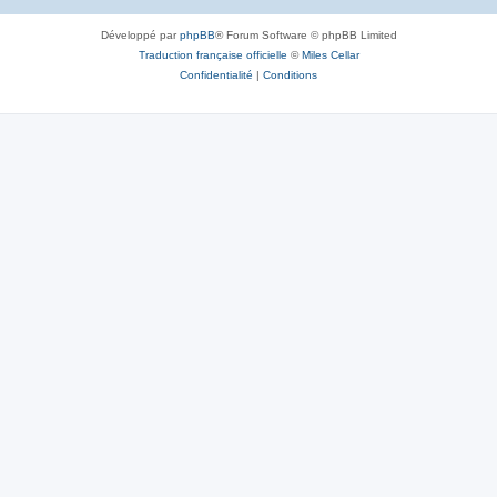
Développé par
phpBB
® Forum Software © phpBB Limited
Traduction française officielle
©
Miles Cellar
Confidentialité
|
Conditions