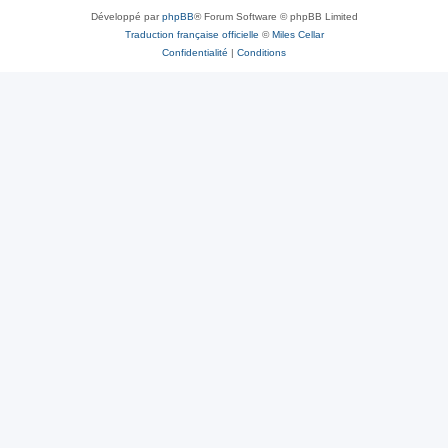
Développé par
phpBB
® Forum Software © phpBB Limited
Traduction française officielle
©
Miles Cellar
Confidentialité
|
Conditions