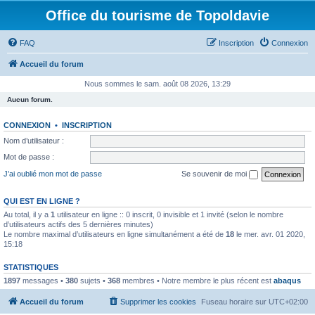
Office du tourisme de Topoldavie
FAQ
Inscription
Connexion
Accueil du forum
Nous sommes le sam. août 08 2026, 13:29
Aucun forum.
CONNEXION
•
INSCRIPTION
Nom d’utilisateur :
Mot de passe :
J’ai oublié mon mot de passe
Se souvenir de moi
QUI EST EN LIGNE ?
Au total, il y a
1
utilisateur en ligne :: 0 inscrit, 0 invisible et 1 invité (selon le nombre
d’utilisateurs actifs des 5 dernières minutes)
Le nombre maximal d’utilisateurs en ligne simultanément a été de
18
le mer. avr. 01 2020,
15:18
STATISTIQUES
1897
messages •
380
sujets •
368
membres • Notre membre le plus récent est
abaqus
Accueil du forum
Supprimer les cookies
Fuseau horaire sur
UTC+02:00