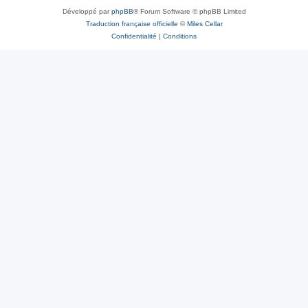
Développé par
phpBB
® Forum Software © phpBB Limited
Traduction française officielle
©
Miles Cellar
Confidentialité
|
Conditions