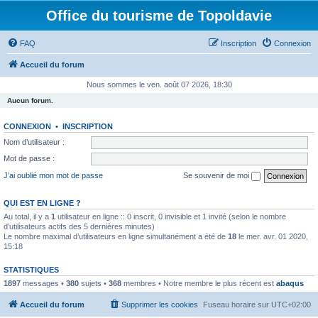
Office du tourisme de Topoldavie
FAQ
Inscription
Connexion
Accueil du forum
Nous sommes le ven. août 07 2026, 18:30
Aucun forum.
CONNEXION
•
INSCRIPTION
Nom d’utilisateur :
Mot de passe :
J’ai oublié mon mot de passe
Se souvenir de moi
QUI EST EN LIGNE ?
Au total, il y a
1
utilisateur en ligne :: 0 inscrit, 0 invisible et 1 invité (selon le nombre
d’utilisateurs actifs des 5 dernières minutes)
Le nombre maximal d’utilisateurs en ligne simultanément a été de
18
le mer. avr. 01 2020,
15:18
STATISTIQUES
1897
messages •
380
sujets •
368
membres • Notre membre le plus récent est
abaqus
Accueil du forum
Supprimer les cookies
Fuseau horaire sur
UTC+02:00