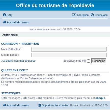
Office du tourisme de Topoldavie
FAQ
Inscription
Connexion
Accueil du forum
Nous sommes le sam. août 08 2026, 07:04
Aucun forum.
CONNEXION
•
INSCRIPTION
Nom d’utilisateur :
Mot de passe :
J’ai oublié mon mot de passe
Se souvenir de moi
QUI EST EN LIGNE ?
Au total, il y a
2
utilisateurs en ligne :: 1 inscrit, 0 invisible et 1 invité (selon le nombre
d’utilisateurs actifs des 5 dernières minutes)
Le nombre maximal d’utilisateurs en ligne simultanément a été de
18
le mer. avr. 01 2020,
15:18
STATISTIQUES
1897
messages •
380
sujets •
368
membres • Notre membre le plus récent est
abaqus
Accueil du forum
Supprimer les cookies
Fuseau horaire sur
UTC+02:00