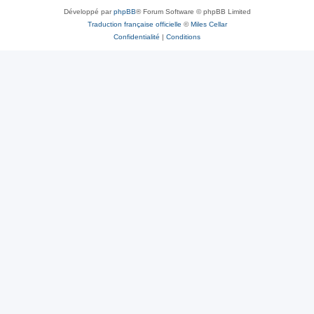
Développé par
phpBB
® Forum Software © phpBB Limited
Traduction française officielle
©
Miles Cellar
Confidentialité
|
Conditions