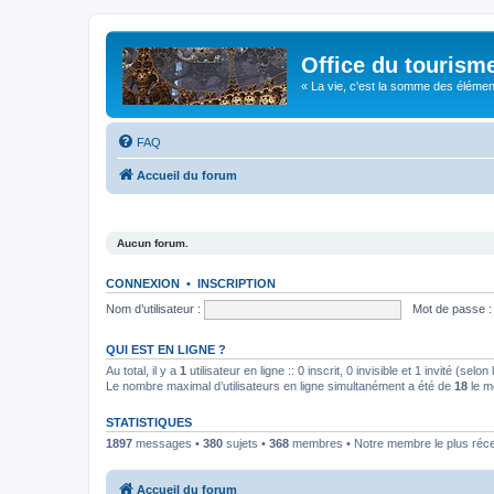
Office du tourism
« La vie, c'est la somme des éléments 
FAQ
Accueil du forum
Aucun forum.
CONNEXION
•
INSCRIPTION
Nom d’utilisateur :
Mot de passe :
QUI EST EN LIGNE ?
Au total, il y a
1
utilisateur en ligne :: 0 inscrit, 0 invisible et 1 invité (se
Le nombre maximal d’utilisateurs en ligne simultanément a été de
18
le m
STATISTIQUES
1897
messages •
380
sujets •
368
membres • Notre membre le plus réc
Accueil du forum