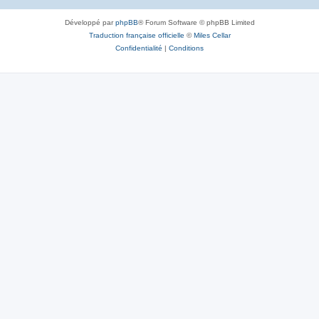
Développé par
phpBB
® Forum Software © phpBB Limited
Traduction française officielle
©
Miles Cellar
Confidentialité
|
Conditions