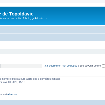
e de Topoldavie
sur un corps fini. À la fin, ça fait zéro. »
J’ai oublié mon mot de passe
|
Se souvenir de moi
lon le nombre d’utilisateurs actifs des 5 dernières minutes)
er. avr. 01 2020, 15:18
ent est
abaqus