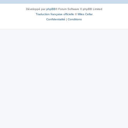
Développé par
phpBB
® Forum Software © phpBB Limited
Traduction française officielle
©
Miles Cellar
Confidentialité
|
Conditions