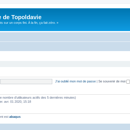
e de Topoldavie
sur un corps fini. À la fin, ça fait zéro. »
J’ai oublié mon mot de passe
|
Se souvenir de moi
lon le nombre d’utilisateurs actifs des 5 dernières minutes)
er. avr. 01 2020, 15:18
ent est
abaqus