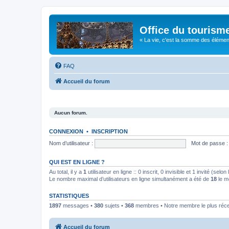
Office du tourism
« La vie, c'est la somme des éléments 
FAQ
Accueil du forum
Aucun forum.
CONNEXION
•
INSCRIPTION
Nom d’utilisateur :
Mot de passe :
QUI EST EN LIGNE ?
Au total, il y a
1
utilisateur en ligne :: 0 inscrit, 0 invisible et 1 invité (se
Le nombre maximal d’utilisateurs en ligne simultanément a été de
18
le m
STATISTIQUES
1897
messages •
380
sujets •
368
membres • Notre membre le plus réc
Accueil du forum