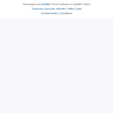
Développé par
phpBB
® Forum Software © phpBB Limited
Traduction française officielle
©
Miles Cellar
Confidentialité
|
Conditions