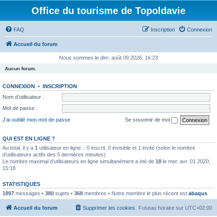
Office du tourisme de Topoldavie
FAQ
Inscription
Connexion
Accueil du forum
Nous sommes le dim. août 09 2026, 16:23
Aucun forum.
CONNEXION
•
INSCRIPTION
Nom d’utilisateur :
Mot de passe :
J’ai oublié mon mot de passe
Se souvenir de moi
QUI EST EN LIGNE ?
Au total, il y a
1
utilisateur en ligne :: 0 inscrit, 0 invisible et 1 invité (selon le nombre
d’utilisateurs actifs des 5 dernières minutes)
Le nombre maximal d’utilisateurs en ligne simultanément a été de
18
le mer. avr. 01 2020,
15:18
STATISTIQUES
1897
messages •
380
sujets •
368
membres • Notre membre le plus récent est
abaqus
Accueil du forum
Supprimer les cookies
Fuseau horaire sur
UTC+02:00