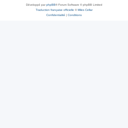
Développé par
phpBB
® Forum Software © phpBB Limited
Traduction française officielle
©
Miles Cellar
Confidentialité
|
Conditions