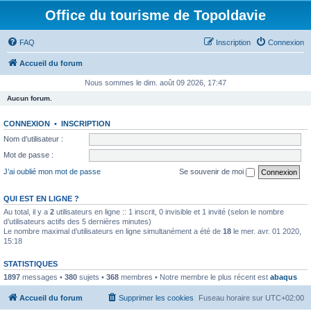
Office du tourisme de Topoldavie
FAQ
Inscription
Connexion
Accueil du forum
Nous sommes le dim. août 09 2026, 17:47
Aucun forum.
CONNEXION
•
INSCRIPTION
Nom d’utilisateur :
Mot de passe :
J’ai oublié mon mot de passe
Se souvenir de moi
QUI EST EN LIGNE ?
Au total, il y a
2
utilisateurs en ligne :: 1 inscrit, 0 invisible et 1 invité (selon le nombre
d’utilisateurs actifs des 5 dernières minutes)
Le nombre maximal d’utilisateurs en ligne simultanément a été de
18
le mer. avr. 01 2020,
15:18
STATISTIQUES
1897
messages •
380
sujets •
368
membres • Notre membre le plus récent est
abaqus
Accueil du forum
Supprimer les cookies
Fuseau horaire sur
UTC+02:00