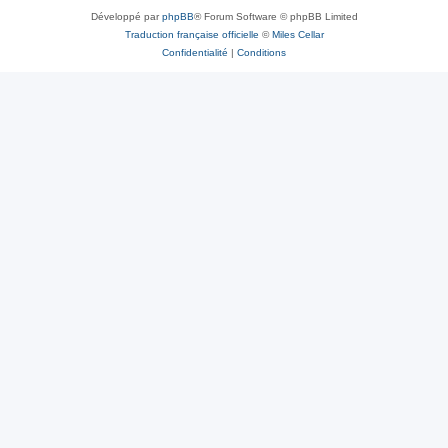
Développé par
phpBB
® Forum Software © phpBB Limited
Traduction française officielle
©
Miles Cellar
Confidentialité
|
Conditions