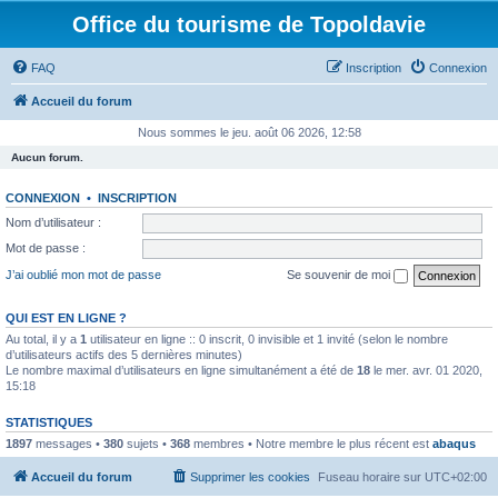
Office du tourisme de Topoldavie
FAQ
Inscription
Connexion
Accueil du forum
Nous sommes le jeu. août 06 2026, 12:58
Aucun forum.
CONNEXION
•
INSCRIPTION
Nom d’utilisateur :
Mot de passe :
J’ai oublié mon mot de passe
Se souvenir de moi
QUI EST EN LIGNE ?
Au total, il y a
1
utilisateur en ligne :: 0 inscrit, 0 invisible et 1 invité (selon le nombre
d’utilisateurs actifs des 5 dernières minutes)
Le nombre maximal d’utilisateurs en ligne simultanément a été de
18
le mer. avr. 01 2020,
15:18
STATISTIQUES
1897
messages •
380
sujets •
368
membres • Notre membre le plus récent est
abaqus
Accueil du forum
Supprimer les cookies
Fuseau horaire sur
UTC+02:00