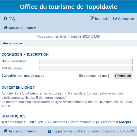
Office du tourisme de Topoldavie
FAQ
Inscription
Connexion
Accueil du forum
Nous sommes le dim. août 09 2026, 09:09
Aucun forum.
CONNEXION
•
INSCRIPTION
Nom d’utilisateur :
Mot de passe :
J’ai oublié mon mot de passe
Se souvenir de moi
QUI EST EN LIGNE ?
Au total, il y a
1
utilisateur en ligne :: 0 inscrit, 0 invisible et 1 invité (selon le nombre
d’utilisateurs actifs des 5 dernières minutes)
Le nombre maximal d’utilisateurs en ligne simultanément a été de
18
le mer. avr. 01 2020,
15:18
STATISTIQUES
1897
messages •
380
sujets •
368
membres • Notre membre le plus récent est
abaqus
Accueil du forum
Supprimer les cookies
Fuseau horaire sur
UTC+02:00