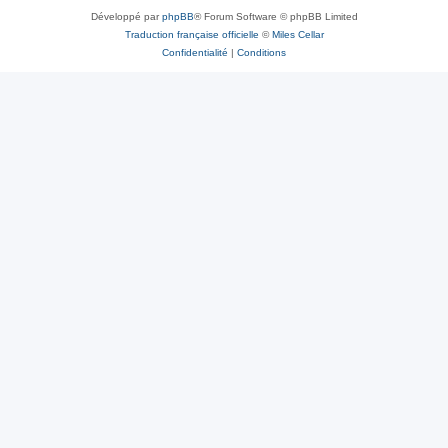
Développé par
phpBB
® Forum Software © phpBB Limited
Traduction française officielle
©
Miles Cellar
Confidentialité
|
Conditions