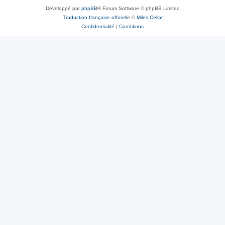
Développé par
phpBB
® Forum Software © phpBB Limited
Traduction française officielle
©
Miles Cellar
Confidentialité
|
Conditions