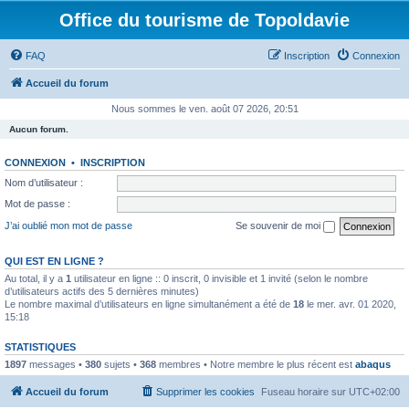
Office du tourisme de Topoldavie
FAQ
Inscription
Connexion
Accueil du forum
Nous sommes le ven. août 07 2026, 20:51
Aucun forum.
CONNEXION
•
INSCRIPTION
Nom d’utilisateur :
Mot de passe :
J’ai oublié mon mot de passe
Se souvenir de moi
QUI EST EN LIGNE ?
Au total, il y a
1
utilisateur en ligne :: 0 inscrit, 0 invisible et 1 invité (selon le nombre
d’utilisateurs actifs des 5 dernières minutes)
Le nombre maximal d’utilisateurs en ligne simultanément a été de
18
le mer. avr. 01 2020,
15:18
STATISTIQUES
1897
messages •
380
sujets •
368
membres • Notre membre le plus récent est
abaqus
Accueil du forum
Supprimer les cookies
Fuseau horaire sur
UTC+02:00