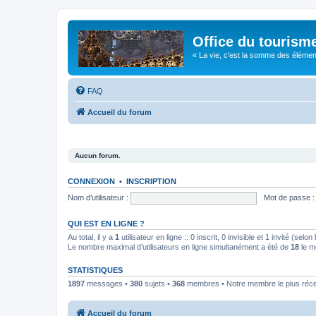
Office du tourism
« La vie, c'est la somme des éléments 
FAQ
Accueil du forum
Aucun forum.
CONNEXION
•
INSCRIPTION
Nom d’utilisateur :
Mot de passe :
QUI EST EN LIGNE ?
Au total, il y a
1
utilisateur en ligne :: 0 inscrit, 0 invisible et 1 invité (se
Le nombre maximal d’utilisateurs en ligne simultanément a été de
18
le m
STATISTIQUES
1897
messages •
380
sujets •
368
membres • Notre membre le plus réc
Accueil du forum