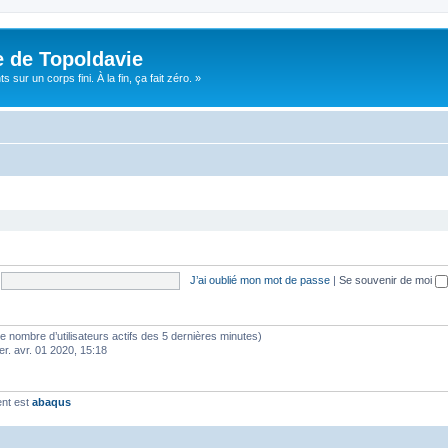
e de Topoldavie
sur un corps fini. À la fin, ça fait zéro. »
J’ai oublié mon mot de passe
|
Se souvenir de moi
lon le nombre d’utilisateurs actifs des 5 dernières minutes)
er. avr. 01 2020, 15:18
ent est
abaqus