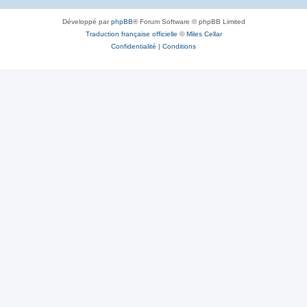
Développé par
phpBB
® Forum Software © phpBB Limited
Traduction française officielle
©
Miles Cellar
Confidentialité
|
Conditions