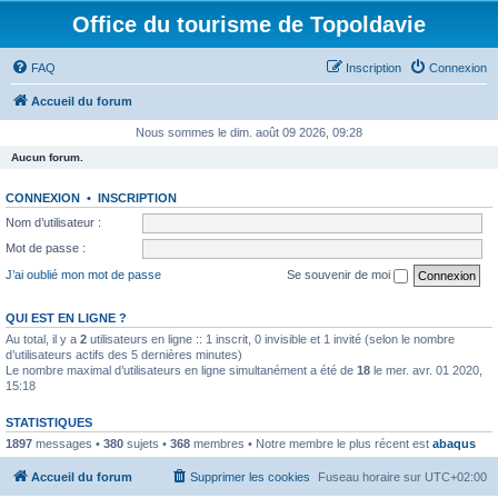
Office du tourisme de Topoldavie
FAQ
Inscription
Connexion
Accueil du forum
Nous sommes le dim. août 09 2026, 09:28
Aucun forum.
CONNEXION
•
INSCRIPTION
Nom d’utilisateur :
Mot de passe :
J’ai oublié mon mot de passe
Se souvenir de moi
QUI EST EN LIGNE ?
Au total, il y a
2
utilisateurs en ligne :: 1 inscrit, 0 invisible et 1 invité (selon le nombre
d’utilisateurs actifs des 5 dernières minutes)
Le nombre maximal d’utilisateurs en ligne simultanément a été de
18
le mer. avr. 01 2020,
15:18
STATISTIQUES
1897
messages •
380
sujets •
368
membres • Notre membre le plus récent est
abaqus
Accueil du forum
Supprimer les cookies
Fuseau horaire sur
UTC+02:00