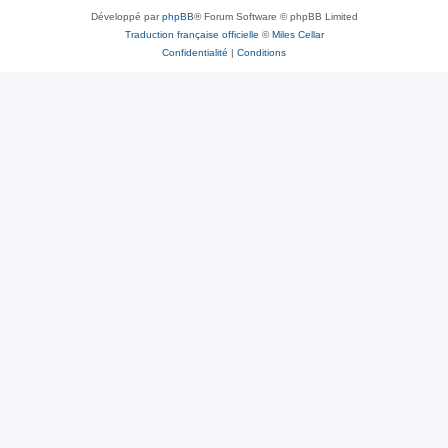
Développé par
phpBB
® Forum Software © phpBB Limited
Traduction française officielle
©
Miles Cellar
Confidentialité
|
Conditions