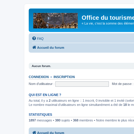
Office du tourism
« La vie, c'est la somme des éléments 
FAQ
Accueil du forum
Aucun forum.
CONNEXION
•
INSCRIPTION
Nom d’utilisateur :
Mot de passe :
QUI EST EN LIGNE ?
Au total, il y a
2
utilisateurs en ligne :: 1 inscrit, 0 invisible et 1 invité (s
Le nombre maximal d’utilisateurs en ligne simultanément a été de
18
le m
STATISTIQUES
1897
messages •
380
sujets •
368
membres • Notre membre le plus réc
Accueil du forum