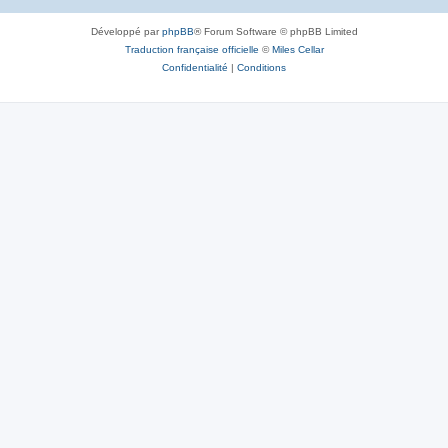
Développé par
phpBB
® Forum Software © phpBB Limited
Traduction française officielle
©
Miles Cellar
Confidentialité
|
Conditions