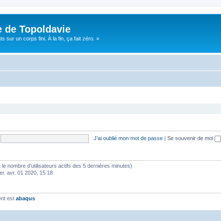
e de Topoldavie
sur un corps fini. À la fin, ça fait zéro. »
J’ai oublié mon mot de passe
|
Se souvenir de moi
elon le nombre d’utilisateurs actifs des 5 dernières minutes)
er. avr. 01 2020, 15:18
ent est
abaqus