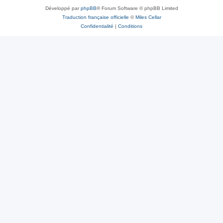
Développé par
phpBB
® Forum Software © phpBB Limited
Traduction française officielle
©
Miles Cellar
Confidentialité
|
Conditions