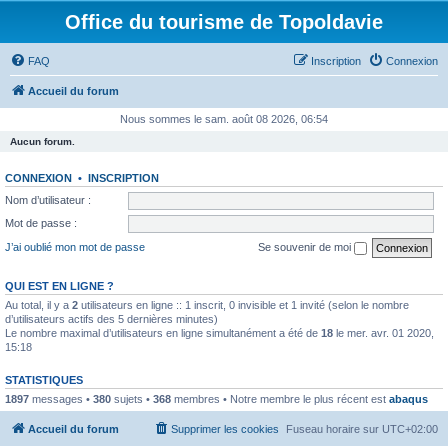
Office du tourisme de Topoldavie
FAQ
Inscription
Connexion
Accueil du forum
Nous sommes le sam. août 08 2026, 06:54
Aucun forum.
CONNEXION
•
INSCRIPTION
Nom d’utilisateur :
Mot de passe :
J’ai oublié mon mot de passe
Se souvenir de moi
QUI EST EN LIGNE ?
Au total, il y a
2
utilisateurs en ligne :: 1 inscrit, 0 invisible et 1 invité (selon le nombre
d’utilisateurs actifs des 5 dernières minutes)
Le nombre maximal d’utilisateurs en ligne simultanément a été de
18
le mer. avr. 01 2020,
15:18
STATISTIQUES
1897
messages •
380
sujets •
368
membres • Notre membre le plus récent est
abaqus
Accueil du forum
Supprimer les cookies
Fuseau horaire sur
UTC+02:00