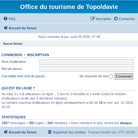
Office du tourisme de Topoldavie
FAQ
Inscription
Connexion
Accueil du forum
Nous sommes le jeu. août 06 2026, 07:48
Aucun forum.
CONNEXION
•
INSCRIPTION
Nom d’utilisateur :
Mot de passe :
J’ai oublié mon mot de passe
Se souvenir de moi
QUI EST EN LIGNE ?
Au total, il y a
2
utilisateurs en ligne :: 1 inscrit, 0 invisible et 1 invité (selon le nombre
d’utilisateurs actifs des 5 dernières minutes)
Le nombre maximal d’utilisateurs en ligne simultanément a été de
18
le mer. avr. 01 2020,
15:18
STATISTIQUES
1897
messages •
380
sujets •
368
membres • Notre membre le plus récent est
abaqus
Accueil du forum
Supprimer les cookies
Fuseau horaire sur
UTC+02:00