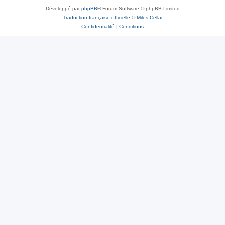
Développé par
phpBB
® Forum Software © phpBB Limited
Traduction française officielle
©
Miles Cellar
Confidentialité
|
Conditions