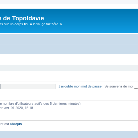
e de Topoldavie
sur un corps fini. À la fin, ça fait zéro. »
J’ai oublié mon mot de passe
|
Se souvenir de moi
lon le nombre d’utilisateurs actifs des 5 dernières minutes)
er. avr. 01 2020, 15:18
ent est
abaqus