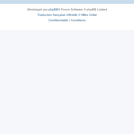
Développé par
phpBB
® Forum Software © phpBB Limited
Traduction française officielle
©
Miles Cellar
Confidentialité
|
Conditions