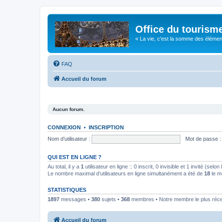
Office du tourism
« La vie, c'est la somme des éléments 
FAQ
Accueil du forum
Aucun forum.
CONNEXION
•
INSCRIPTION
Nom d’utilisateur :
Mot de passe :
QUI EST EN LIGNE ?
Au total, il y a
1
utilisateur en ligne :: 0 inscrit, 0 invisible et 1 invité (se
Le nombre maximal d’utilisateurs en ligne simultanément a été de
18
le m
STATISTIQUES
1897
messages •
380
sujets •
368
membres • Notre membre le plus réc
Accueil du forum