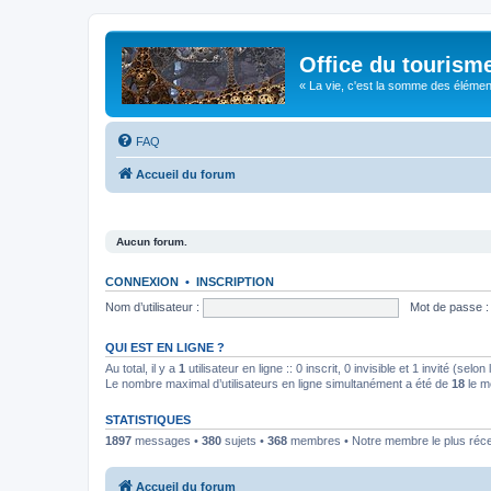
Office du tourism
« La vie, c'est la somme des éléments 
FAQ
Accueil du forum
Aucun forum.
CONNEXION
•
INSCRIPTION
Nom d’utilisateur :
Mot de passe :
QUI EST EN LIGNE ?
Au total, il y a
1
utilisateur en ligne :: 0 inscrit, 0 invisible et 1 invité (se
Le nombre maximal d’utilisateurs en ligne simultanément a été de
18
le m
STATISTIQUES
1897
messages •
380
sujets •
368
membres • Notre membre le plus réc
Accueil du forum