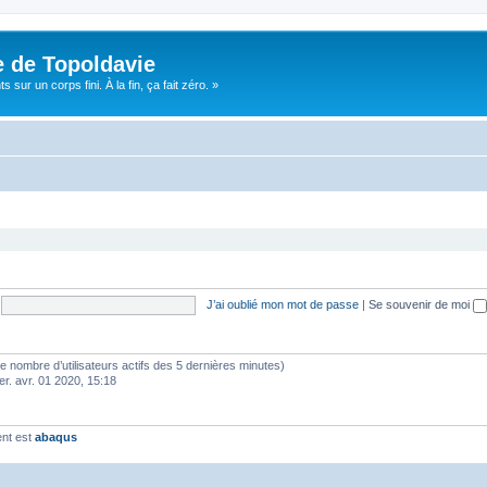
e de Topoldavie
sur un corps fini. À la fin, ça fait zéro. »
J’ai oublié mon mot de passe
|
Se souvenir de moi
lon le nombre d’utilisateurs actifs des 5 dernières minutes)
er. avr. 01 2020, 15:18
ent est
abaqus