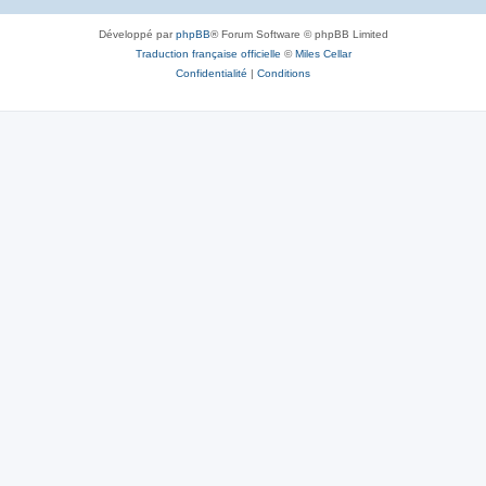
Développé par
phpBB
® Forum Software © phpBB Limited
Traduction française officielle
©
Miles Cellar
Confidentialité
|
Conditions