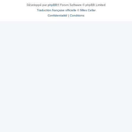
Développé par
phpBB
® Forum Software © phpBB Limited
Traduction française officielle
©
Miles Cellar
Confidentialité
|
Conditions