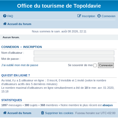
Office du tourisme de Topoldavie
FAQ
Inscription
Connexion
Accueil du forum
Nous sommes le sam. août 08 2026, 22:11
Aucun forum.
CONNEXION
•
INSCRIPTION
Nom d’utilisateur :
Mot de passe :
J’ai oublié mon mot de passe
Se souvenir de moi
QUI EST EN LIGNE ?
Au total, il y a
1
utilisateur en ligne :: 0 inscrit, 0 invisible et 1 invité (selon le nombre
d’utilisateurs actifs des 5 dernières minutes)
Le nombre maximal d’utilisateurs en ligne simultanément a été de
18
le mer. avr. 01 2020,
15:18
STATISTIQUES
1897
messages •
380
sujets •
368
membres • Notre membre le plus récent est
abaqus
Accueil du forum
Supprimer les cookies
Fuseau horaire sur
UTC+02:00