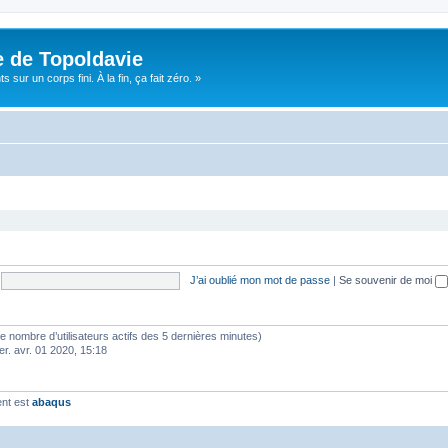
e de Topoldavie
sur un corps fini. À la fin, ça fait zéro. »
J’ai oublié mon mot de passe
|
Se souvenir de moi
lon le nombre d’utilisateurs actifs des 5 dernières minutes)
er. avr. 01 2020, 15:18
ent est
abaqus