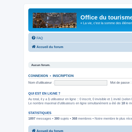
Office du tourism
« La vie, c'est la somme des éléments 
FAQ
Accueil du forum
Aucun forum.
CONNEXION
•
INSCRIPTION
Nom d’utilisateur :
Mot de passe :
QUI EST EN LIGNE ?
Au total, il y a
1
utilisateur en ligne :: 0 inscrit, 0 invisible et 1 invité (se
Le nombre maximal d’utilisateurs en ligne simultanément a été de
18
le m
STATISTIQUES
1897
messages •
380
sujets •
368
membres • Notre membre le plus réc
Accueil du forum