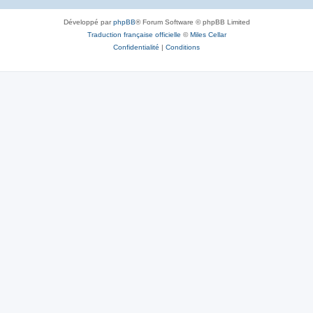
Développé par
phpBB
® Forum Software © phpBB Limited
Traduction française officielle
©
Miles Cellar
Confidentialité
|
Conditions