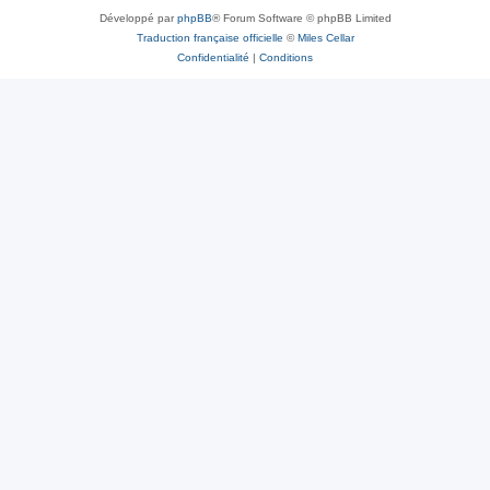
Développé par
phpBB
® Forum Software © phpBB Limited
Traduction française officielle
©
Miles Cellar
Confidentialité
|
Conditions