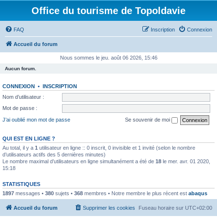
Office du tourisme de Topoldavie
FAQ
Inscription
Connexion
Accueil du forum
Nous sommes le jeu. août 06 2026, 15:46
Aucun forum.
CONNEXION
•
INSCRIPTION
Nom d’utilisateur :
Mot de passe :
J’ai oublié mon mot de passe
Se souvenir de moi
QUI EST EN LIGNE ?
Au total, il y a
1
utilisateur en ligne :: 0 inscrit, 0 invisible et 1 invité (selon le nombre
d’utilisateurs actifs des 5 dernières minutes)
Le nombre maximal d’utilisateurs en ligne simultanément a été de
18
le mer. avr. 01 2020,
15:18
STATISTIQUES
1897
messages •
380
sujets •
368
membres • Notre membre le plus récent est
abaqus
Accueil du forum
Supprimer les cookies
Fuseau horaire sur
UTC+02:00