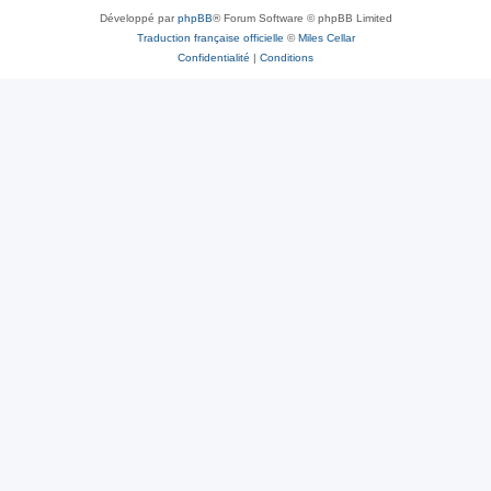
Développé par
phpBB
® Forum Software © phpBB Limited
Traduction française officielle
©
Miles Cellar
Confidentialité
|
Conditions