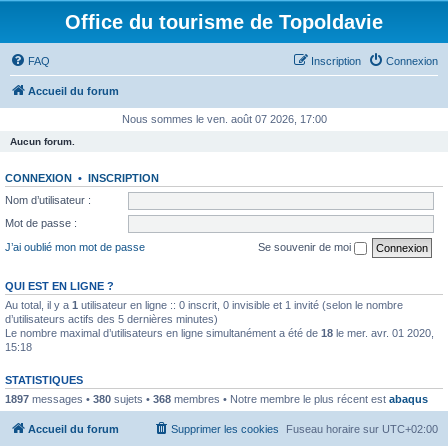
Office du tourisme de Topoldavie
FAQ
Inscription
Connexion
Accueil du forum
Nous sommes le ven. août 07 2026, 17:00
Aucun forum.
CONNEXION
•
INSCRIPTION
Nom d’utilisateur :
Mot de passe :
J’ai oublié mon mot de passe
Se souvenir de moi
QUI EST EN LIGNE ?
Au total, il y a
1
utilisateur en ligne :: 0 inscrit, 0 invisible et 1 invité (selon le nombre
d’utilisateurs actifs des 5 dernières minutes)
Le nombre maximal d’utilisateurs en ligne simultanément a été de
18
le mer. avr. 01 2020,
15:18
STATISTIQUES
1897
messages •
380
sujets •
368
membres • Notre membre le plus récent est
abaqus
Accueil du forum
Supprimer les cookies
Fuseau horaire sur
UTC+02:00