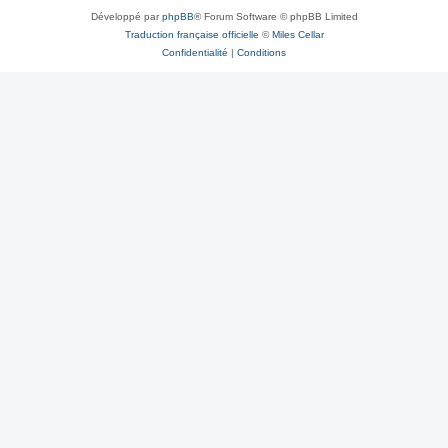
Développé par
phpBB
® Forum Software © phpBB Limited
Traduction française officielle
©
Miles Cellar
Confidentialité
|
Conditions