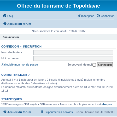
Office du tourisme de Topoldavie
FAQ
Inscription
Connexion
Accueil du forum
Nous sommes le ven. août 07 2026, 18:02
Aucun forum.
CONNEXION
•
INSCRIPTION
Nom d’utilisateur :
Mot de passe :
J’ai oublié mon mot de passe
Se souvenir de moi
QUI EST EN LIGNE ?
Au total, il y a
1
utilisateur en ligne :: 0 inscrit, 0 invisible et 1 invité (selon le nombre
d’utilisateurs actifs des 5 dernières minutes)
Le nombre maximal d’utilisateurs en ligne simultanément a été de
18
le mer. avr. 01 2020,
15:18
STATISTIQUES
1897
messages •
380
sujets •
368
membres • Notre membre le plus récent est
abaqus
Accueil du forum
Supprimer les cookies
Fuseau horaire sur
UTC+02:00