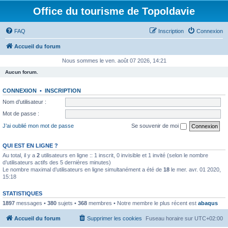
Office du tourisme de Topoldavie
FAQ
Inscription
Connexion
Accueil du forum
Nous sommes le ven. août 07 2026, 14:21
Aucun forum.
CONNEXION
•
INSCRIPTION
Nom d’utilisateur :
Mot de passe :
J’ai oublié mon mot de passe
Se souvenir de moi
QUI EST EN LIGNE ?
Au total, il y a
2
utilisateurs en ligne :: 1 inscrit, 0 invisible et 1 invité (selon le nombre
d’utilisateurs actifs des 5 dernières minutes)
Le nombre maximal d’utilisateurs en ligne simultanément a été de
18
le mer. avr. 01 2020,
15:18
STATISTIQUES
1897
messages •
380
sujets •
368
membres • Notre membre le plus récent est
abaqus
Accueil du forum
Supprimer les cookies
Fuseau horaire sur
UTC+02:00