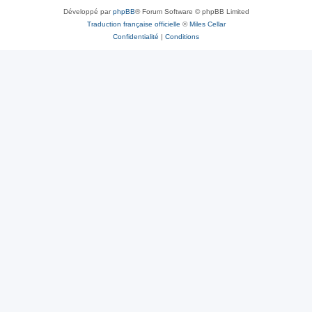
Développé par
phpBB
® Forum Software © phpBB Limited
Traduction française officielle
©
Miles Cellar
Confidentialité
|
Conditions