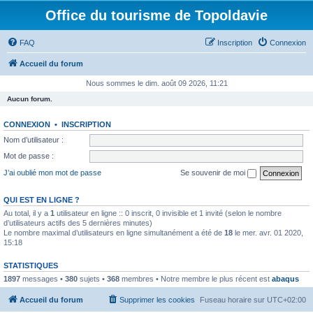
Office du tourisme de Topoldavie
FAQ
Inscription
Connexion
Accueil du forum
Nous sommes le dim. août 09 2026, 11:21
Aucun forum.
CONNEXION
•
INSCRIPTION
Nom d’utilisateur :
Mot de passe :
J’ai oublié mon mot de passe
Se souvenir de moi
QUI EST EN LIGNE ?
Au total, il y a
1
utilisateur en ligne :: 0 inscrit, 0 invisible et 1 invité (selon le nombre
d’utilisateurs actifs des 5 dernières minutes)
Le nombre maximal d’utilisateurs en ligne simultanément a été de
18
le mer. avr. 01 2020,
15:18
STATISTIQUES
1897
messages •
380
sujets •
368
membres • Notre membre le plus récent est
abaqus
Accueil du forum
Supprimer les cookies
Fuseau horaire sur
UTC+02:00