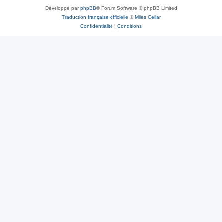
Développé par
phpBB
® Forum Software © phpBB Limited
Traduction française officielle
©
Miles Cellar
Confidentialité
|
Conditions