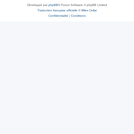
Développé par
phpBB
® Forum Software © phpBB Limited
Traduction française officielle
©
Miles Cellar
Confidentialité
|
Conditions