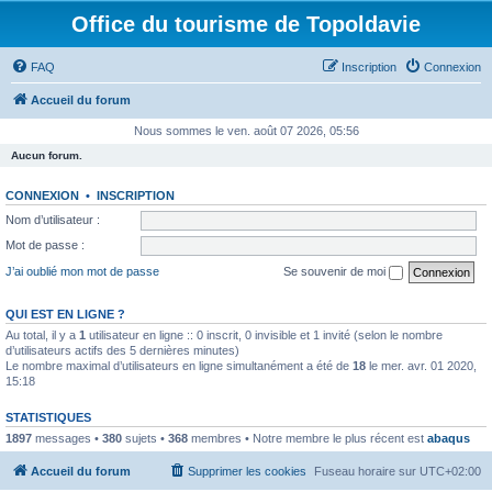
Office du tourisme de Topoldavie
FAQ
Inscription
Connexion
Accueil du forum
Nous sommes le ven. août 07 2026, 05:56
Aucun forum.
CONNEXION
•
INSCRIPTION
Nom d’utilisateur :
Mot de passe :
J’ai oublié mon mot de passe
Se souvenir de moi
QUI EST EN LIGNE ?
Au total, il y a
1
utilisateur en ligne :: 0 inscrit, 0 invisible et 1 invité (selon le nombre
d’utilisateurs actifs des 5 dernières minutes)
Le nombre maximal d’utilisateurs en ligne simultanément a été de
18
le mer. avr. 01 2020,
15:18
STATISTIQUES
1897
messages •
380
sujets •
368
membres • Notre membre le plus récent est
abaqus
Accueil du forum
Supprimer les cookies
Fuseau horaire sur
UTC+02:00