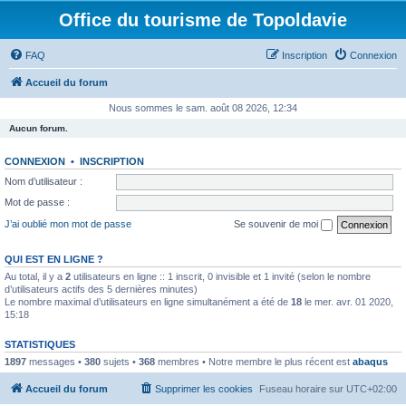
Office du tourisme de Topoldavie
FAQ
Inscription
Connexion
Accueil du forum
Nous sommes le sam. août 08 2026, 12:34
Aucun forum.
CONNEXION
•
INSCRIPTION
Nom d’utilisateur :
Mot de passe :
J’ai oublié mon mot de passe
Se souvenir de moi
QUI EST EN LIGNE ?
Au total, il y a
2
utilisateurs en ligne :: 1 inscrit, 0 invisible et 1 invité (selon le nombre
d’utilisateurs actifs des 5 dernières minutes)
Le nombre maximal d’utilisateurs en ligne simultanément a été de
18
le mer. avr. 01 2020,
15:18
STATISTIQUES
1897
messages •
380
sujets •
368
membres • Notre membre le plus récent est
abaqus
Accueil du forum
Supprimer les cookies
Fuseau horaire sur
UTC+02:00