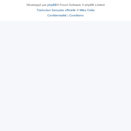
Développé par
phpBB
® Forum Software © phpBB Limited
Traduction française officielle
©
Miles Cellar
Confidentialité
|
Conditions