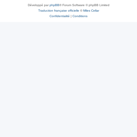
Développé par
phpBB
® Forum Software © phpBB Limited
Traduction française officielle
©
Miles Cellar
Confidentialité
|
Conditions