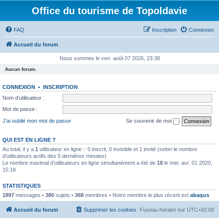
Office du tourisme de Topoldavie
FAQ
Inscription
Connexion
Accueil du forum
Nous sommes le ven. août 07 2026, 23:38
Aucun forum.
CONNEXION
•
INSCRIPTION
Nom d’utilisateur :
Mot de passe :
J’ai oublié mon mot de passe
Se souvenir de moi
QUI EST EN LIGNE ?
Au total, il y a
1
utilisateur en ligne :: 0 inscrit, 0 invisible et 1 invité (selon le nombre
d’utilisateurs actifs des 5 dernières minutes)
Le nombre maximal d’utilisateurs en ligne simultanément a été de
18
le mer. avr. 01 2020,
15:18
STATISTIQUES
1897
messages •
380
sujets •
368
membres • Notre membre le plus récent est
abaqus
Accueil du forum
Supprimer les cookies
Fuseau horaire sur
UTC+02:00