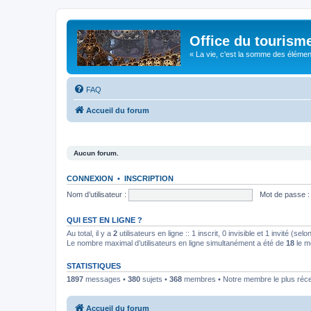
Office du tourism
« La vie, c'est la somme des éléments 
FAQ
Accueil du forum
Aucun forum.
CONNEXION
•
INSCRIPTION
Nom d’utilisateur :
Mot de passe :
QUI EST EN LIGNE ?
Au total, il y a
2
utilisateurs en ligne :: 1 inscrit, 0 invisible et 1 invité (s
Le nombre maximal d’utilisateurs en ligne simultanément a été de
18
le m
STATISTIQUES
1897
messages •
380
sujets •
368
membres • Notre membre le plus réc
Accueil du forum