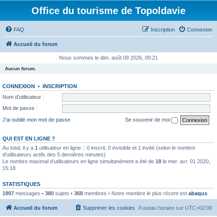
Office du tourisme de Topoldavie
FAQ
Inscription
Connexion
Accueil du forum
Nous sommes le dim. août 09 2026, 09:21
Aucun forum.
CONNEXION
•
INSCRIPTION
Nom d’utilisateur :
Mot de passe :
J’ai oublié mon mot de passe
Se souvenir de moi
QUI EST EN LIGNE ?
Au total, il y a
1
utilisateur en ligne :: 0 inscrit, 0 invisible et 1 invité (selon le nombre
d’utilisateurs actifs des 5 dernières minutes)
Le nombre maximal d’utilisateurs en ligne simultanément a été de
18
le mer. avr. 01 2020,
15:18
STATISTIQUES
1897
messages •
380
sujets •
368
membres • Notre membre le plus récent est
abaqus
Accueil du forum
Supprimer les cookies
Fuseau horaire sur
UTC+02:00