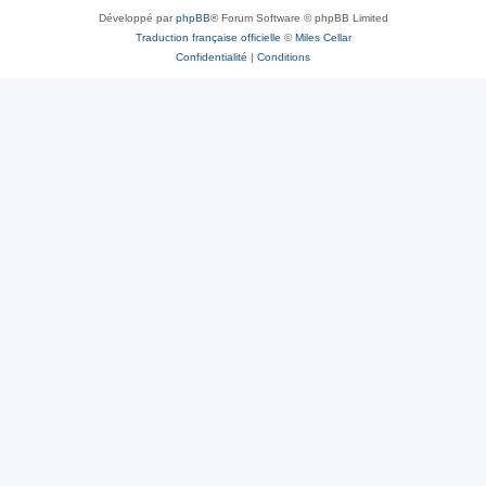
Développé par
phpBB
® Forum Software © phpBB Limited
Traduction française officielle
©
Miles Cellar
Confidentialité
|
Conditions