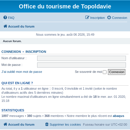
Office du tourisme de Topoldavie
FAQ
Inscription
Connexion
Accueil du forum
Nous sommes le jeu. août 06 2026, 15:49
Aucun forum.
CONNEXION
•
INSCRIPTION
Nom d’utilisateur :
Mot de passe :
J’ai oublié mon mot de passe
Se souvenir de moi
QUI EST EN LIGNE ?
Au total, il y a
1
utilisateur en ligne :: 0 inscrit, 0 invisible et 1 invité (selon le nombre
d’utilisateurs actifs des 5 dernières minutes)
Le nombre maximal d’utilisateurs en ligne simultanément a été de
18
le mer. avr. 01 2020,
15:18
STATISTIQUES
1897
messages •
380
sujets •
368
membres • Notre membre le plus récent est
abaqus
Accueil du forum
Supprimer les cookies
Fuseau horaire sur
UTC+02:00