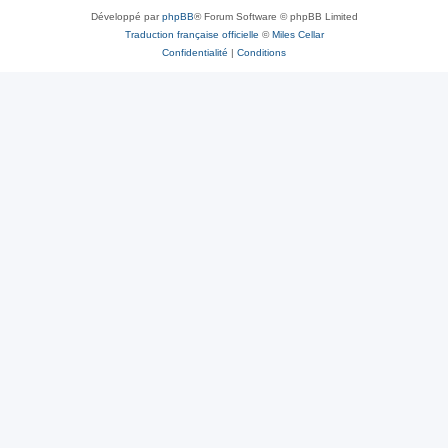
Développé par
phpBB
® Forum Software © phpBB Limited
Traduction française officielle
©
Miles Cellar
Confidentialité
|
Conditions