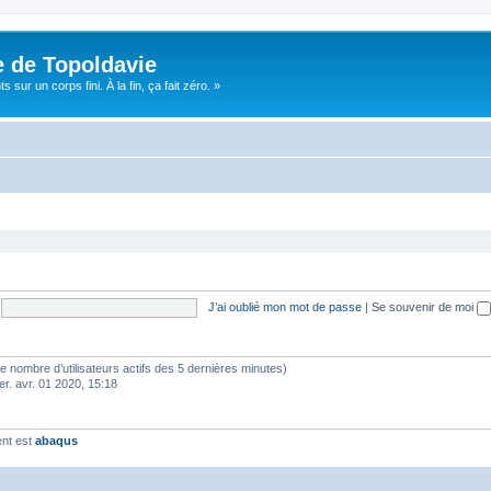
e de Topoldavie
sur un corps fini. À la fin, ça fait zéro. »
J’ai oublié mon mot de passe
|
Se souvenir de moi
lon le nombre d’utilisateurs actifs des 5 dernières minutes)
er. avr. 01 2020, 15:18
ent est
abaqus