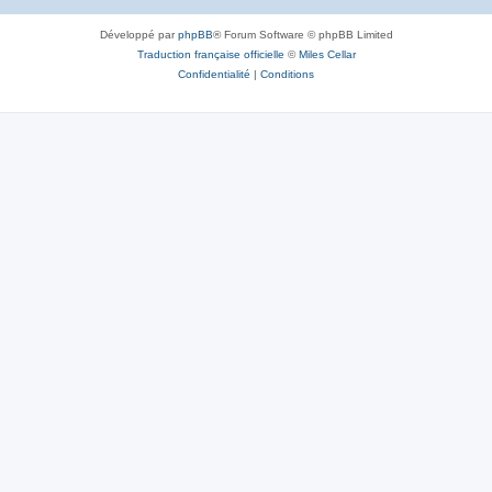
Développé par
phpBB
® Forum Software © phpBB Limited
Traduction française officielle
©
Miles Cellar
Confidentialité
|
Conditions