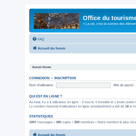
Office du tourism
« La vie, c'est la somme des éléments 
FAQ
Accueil du forum
Aucun forum.
CONNEXION
•
INSCRIPTION
Nom d’utilisateur :
Mot de passe :
QUI EST EN LIGNE ?
Au total, il y a
1
utilisateur en ligne :: 0 inscrit, 0 invisible et 1 invité (se
Le nombre maximal d’utilisateurs en ligne simultanément a été de
18
le m
STATISTIQUES
1897
messages •
380
sujets •
368
membres • Notre membre le plus réc
Accueil du forum