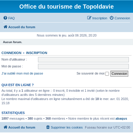
Office du tourisme de Topoldavie
FAQ
Inscription
Connexion
Accueil du forum
Nous sommes le jeu. août 06 2026, 20:20
Aucun forum.
CONNEXION
•
INSCRIPTION
Nom d’utilisateur :
Mot de passe :
J’ai oublié mon mot de passe
Se souvenir de moi
QUI EST EN LIGNE ?
Au total, il y a
1
utilisateur en ligne :: 0 inscrit, 0 invisible et 1 invité (selon le nombre
d’utilisateurs actifs des 5 dernières minutes)
Le nombre maximal d’utilisateurs en ligne simultanément a été de
18
le mer. avr. 01 2020,
15:18
STATISTIQUES
1897
messages •
380
sujets •
368
membres • Notre membre le plus récent est
abaqus
Accueil du forum
Supprimer les cookies
Fuseau horaire sur
UTC+02:00