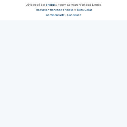
Développé par
phpBB
® Forum Software © phpBB Limited
Traduction française officielle
©
Miles Cellar
Confidentialité
|
Conditions