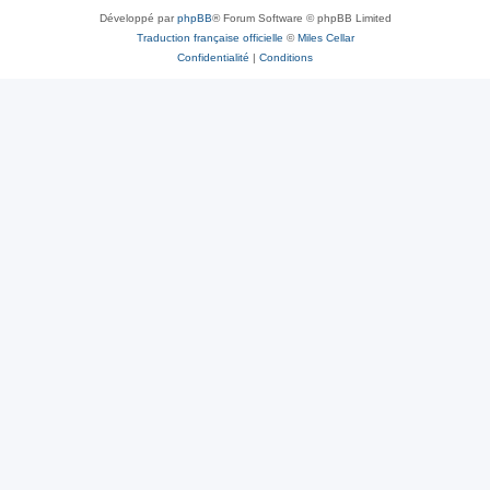
Développé par
phpBB
® Forum Software © phpBB Limited
Traduction française officielle
©
Miles Cellar
Confidentialité
|
Conditions