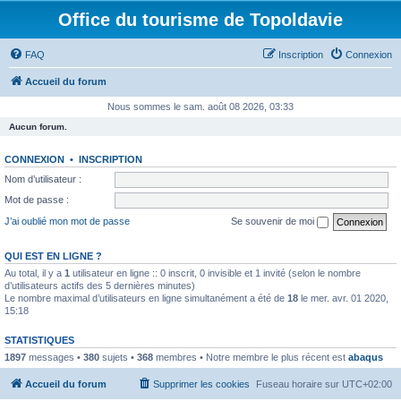
Office du tourisme de Topoldavie
FAQ
Inscription
Connexion
Accueil du forum
Nous sommes le sam. août 08 2026, 03:33
Aucun forum.
CONNEXION
•
INSCRIPTION
Nom d’utilisateur :
Mot de passe :
J’ai oublié mon mot de passe
Se souvenir de moi
QUI EST EN LIGNE ?
Au total, il y a
1
utilisateur en ligne :: 0 inscrit, 0 invisible et 1 invité (selon le nombre
d’utilisateurs actifs des 5 dernières minutes)
Le nombre maximal d’utilisateurs en ligne simultanément a été de
18
le mer. avr. 01 2020,
15:18
STATISTIQUES
1897
messages •
380
sujets •
368
membres • Notre membre le plus récent est
abaqus
Accueil du forum
Supprimer les cookies
Fuseau horaire sur
UTC+02:00