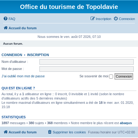
Office du tourisme de Topoldavie
FAQ
Inscription
Connexion
Accueil du forum
Nous sommes le ven. août 07 2026, 07:10
Aucun forum.
CONNEXION
•
INSCRIPTION
Nom d’utilisateur :
Mot de passe :
J’ai oublié mon mot de passe
Se souvenir de moi
QUI EST EN LIGNE ?
Au total, il y a
1
utilisateur en ligne :: 0 inscrit, 0 invisible et 1 invité (selon le nombre
d’utilisateurs actifs des 5 dernières minutes)
Le nombre maximal d’utilisateurs en ligne simultanément a été de
18
le mer. avr. 01 2020,
15:18
STATISTIQUES
1897
messages •
380
sujets •
368
membres • Notre membre le plus récent est
abaqus
Accueil du forum
Supprimer les cookies
Fuseau horaire sur
UTC+02:00