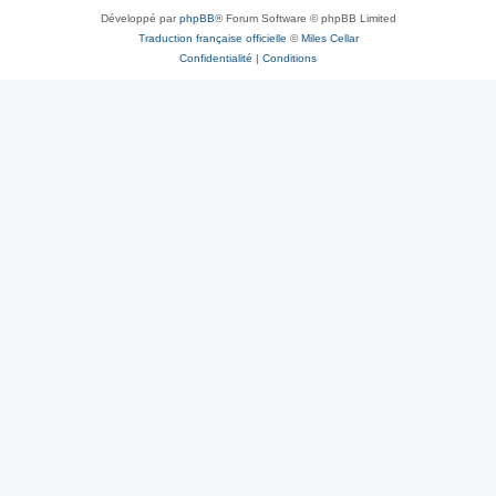
Développé par
phpBB
® Forum Software © phpBB Limited
Traduction française officielle
©
Miles Cellar
Confidentialité
|
Conditions