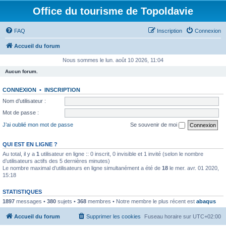
Office du tourisme de Topoldavie
FAQ
Inscription
Connexion
Accueil du forum
Nous sommes le lun. août 10 2026, 11:04
Aucun forum.
CONNEXION
•
INSCRIPTION
Nom d’utilisateur :
Mot de passe :
J’ai oublié mon mot de passe
Se souvenir de moi
QUI EST EN LIGNE ?
Au total, il y a
1
utilisateur en ligne :: 0 inscrit, 0 invisible et 1 invité (selon le nombre
d’utilisateurs actifs des 5 dernières minutes)
Le nombre maximal d’utilisateurs en ligne simultanément a été de
18
le mer. avr. 01 2020,
15:18
STATISTIQUES
1897
messages •
380
sujets •
368
membres • Notre membre le plus récent est
abaqus
Accueil du forum
Supprimer les cookies
Fuseau horaire sur
UTC+02:00