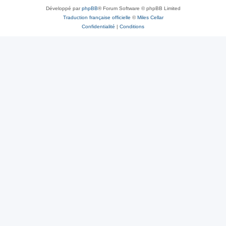
Développé par
phpBB
® Forum Software © phpBB Limited
Traduction française officielle
©
Miles Cellar
Confidentialité
|
Conditions