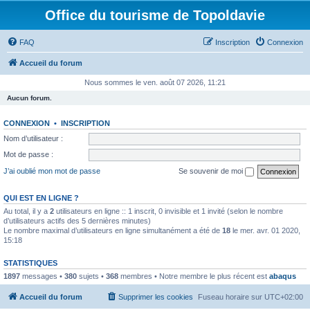
Office du tourisme de Topoldavie
FAQ
Inscription
Connexion
Accueil du forum
Nous sommes le ven. août 07 2026, 11:21
Aucun forum.
CONNEXION
•
INSCRIPTION
Nom d’utilisateur :
Mot de passe :
J’ai oublié mon mot de passe
Se souvenir de moi
QUI EST EN LIGNE ?
Au total, il y a
2
utilisateurs en ligne :: 1 inscrit, 0 invisible et 1 invité (selon le nombre
d’utilisateurs actifs des 5 dernières minutes)
Le nombre maximal d’utilisateurs en ligne simultanément a été de
18
le mer. avr. 01 2020,
15:18
STATISTIQUES
1897
messages •
380
sujets •
368
membres • Notre membre le plus récent est
abaqus
Accueil du forum
Supprimer les cookies
Fuseau horaire sur
UTC+02:00