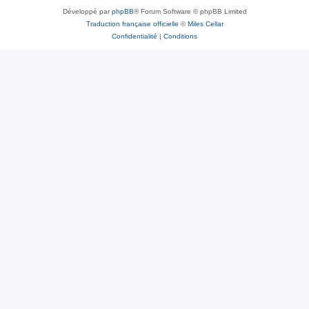
Développé par
phpBB
® Forum Software © phpBB Limited
Traduction française officielle
©
Miles Cellar
Confidentialité
|
Conditions